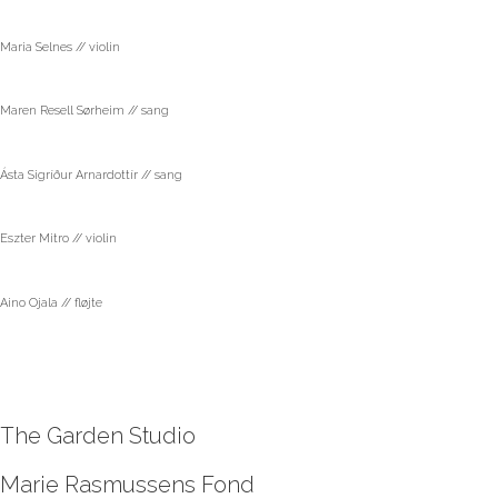
Maria Selnes // violin
Maren Resell Sørheim // sang
Ásta Sigríður Arnardottír // sang
Eszter Mitro // violin
Aino Ojala // fløjte
The Garden Studio
Marie Rasmussens Fond