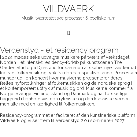
VILDVAERK
Musik, tværæstetiske processer & poetiske rum
Hovedmenu
Verdenslyd - et residency program
I 2024 mødes seks udvalgte musikere på tværs af vækstlaget i
Norden i et intensivt residency-forløb på kunstscenen The
Garden Studio på Djursland for sammen at skabe nye værker ud
fra trad. folkemusik og lyrik fra deres respektive lande. Processen
munder ud i en koncert hvor musikerne præsenterer deres
fælles nyfortolkninger af folkemusikken og de nordiske sprog i
et kontemporært udtryk af musik og ord. Musikerne kommer fra
Norge, Sverige, Finland, Island og Danmark og har forskellige
baggrund i henholdsvis den rytmiske og den klassiske verden –
men alle med en kærlighed til folkemusikken.
Residency-programmet er faciliteret af den kunstneriske platform
Vildvaerk og vi ser frem til Verdenslyd 2.0 i sommeren 2027.