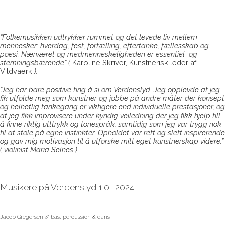
“Folkemusikken udtrykker rummet og det levede liv mellem
mennesker; hverdag, fest,
fortælling, eftertanke, fællesskab og
poesi. Nærværet og medmenneskeligheden er essentiel
og
stemningsbærende” (
Karoline Skriver, Kunstnerisk leder af
Vildvaerk
).
“Jeg har bare positive ting å si om Verdenslyd. Jeg opplevde at jeg
fik utfolde meg som kunstner og jobbe på andre måter der konsept
og helhetlig tankegang er viktigere end individuelle prestasjoner, og
at jeg fikk improvisere under kyndig veiledning der jeg fikk hjelp till
å finne riktig utttrykk og tonespråk, samtidig som jeg var trygg nok
til at stole på egne instinkter. Opholdet var rett og slett inspirerende
og gav mig motivasjon til å
utforske mitt eget kunstnerskap videre.”
( violinist Maria Selnes ).
Musikere på Verdenslyd 1.0 i 2024:
Jacob Gregersen // bas, percussion & dans